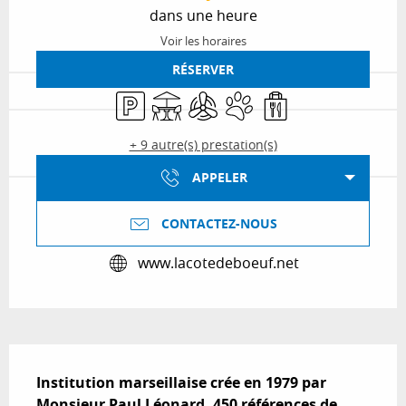
dans une heure
Voir les horaires
RÉSERVER
Parking
Terrasse
Air conditionné
Animaux acceptés
Vente à emporter
+ 9 autre(s) prestation(s)
APPELER
CONTACTEZ-NOUS
www.lacotedeboeuf.net
Description
Institution marseillaise crée en 1979 par 
Monsieur Paul Léonard. 450 références de 