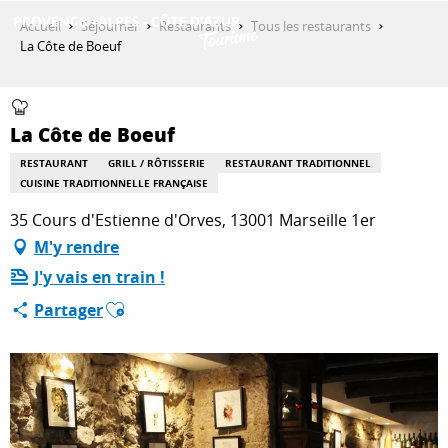
Aller
Accueil
Séjourner
Restaurants
Tous les restaurants
au
La Côte de Boeuf
contenu
DÉCOUVRIR
principal
La Côte de Boeuf
QUE FAIRE ?
RESTAURANT
GRILL / RÔTISSERIE
RESTAURANT TRADITIONNEL
CUISINE TRADITIONNELLE FRANÇAISE
35 Cours d'Estienne d'Orves, 13001 Marseille 1er
SÉJOURNER
M'y rendre
J'y vais en train !
Ajouter aux favoris
Partager
ESPACE PRO