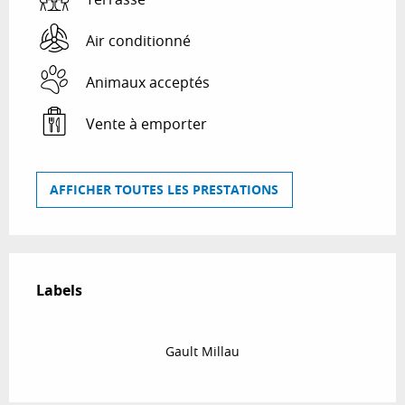
Air conditionné
Animaux acceptés
Vente à emporter
AFFICHER TOUTES LES PRESTATIONS
Offres de prestations
Labels
Labels
Gault Millau