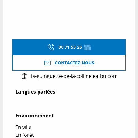
06 71 53 25
▒▒
CONTACTEZ-NOUS
la-guinguette-de-la-colline.eatbu.com
Langues parlées
Langues parlées
Environnement
Environnement
En ville
En forêt