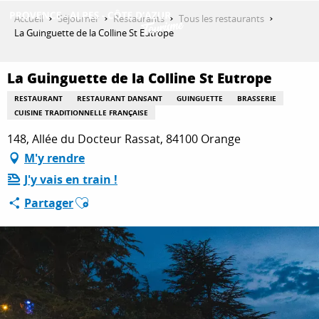
Aller
Accueil
Séjourner
Restaurants
Tous les restaurants
au
La Guinguette de la Colline St Eutrope
contenu
DÉCOUVRIR
principal
La Guinguette de la Colline St Eutrope
RESTAURANT
RESTAURANT DANSANT
GUINGUETTE
BRASSERIE
QUE FAIRE ?
CUISINE TRADITIONNELLE FRANÇAISE
148, Allée du Docteur Rassat, 84100 Orange
M'y rendre
SÉJOURNER
J'y vais en train !
Ajouter aux favoris
Partager
ESPACE PRO