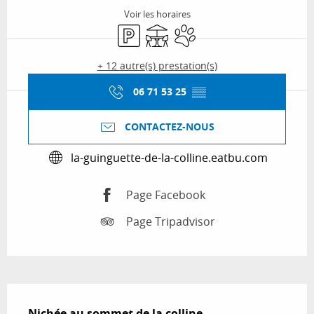
Voir les horaires
Parking
Terrasse
Animaux acceptés
+ 12 autre(s) prestation(s)
06 71 53 25
▒▒
CONTACTEZ-NOUS
la-guinguette-de-la-colline.eatbu.com
Page Facebook
Page Tripadvisor
Description
Nichée au sommet de la colline 