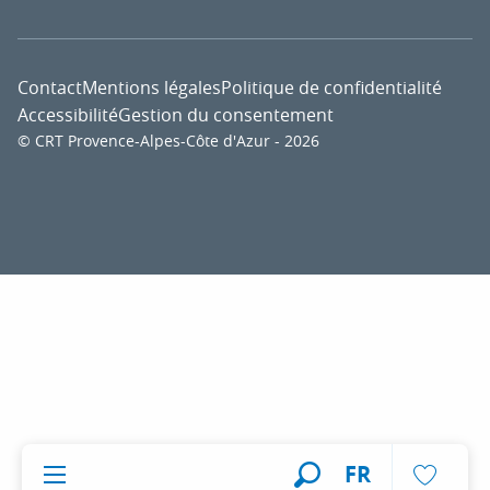
Contact
Mentions légales
Politique de confidentialité
Accessibilité
Gestion du consentement
© CRT Provence-Alpes-Côte d'Azur - 2026
Voir l
FR