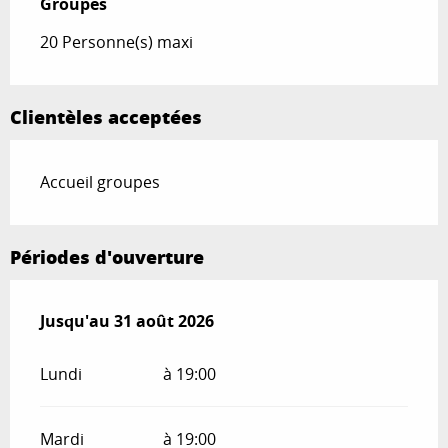
Groupes
Groupes
20 Personne(s) maxi
Clientèles acceptées
Accueil groupes
Périodes d'ouverture
Du
Jusqu'au
14 mai 2026
31 août 2026
au
31 août 2026
Lundi
à 19:00
Mardi
à 19:00