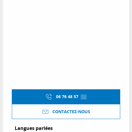
06 76 48 57
▒▒
CONTACTEZ-NOUS
Langues parlées
Langues parlées