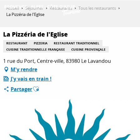
Aller
Accueil
Séjourner
Restaurants
Tous les restaurants
au
La Pizzéria de l'Eglise
contenu
DÉCOUVRIR
principal
La Pizzéria de l'Eglise
RESTAURANT
PIZZERIA
RESTAURANT TRADITIONNEL
QUE FAIRE ?
CUISINE TRADITIONNELLE FRANÇAISE
CUISINE PROVENÇALE
1 rue du Port, Centre-ville, 83980 Le Lavandou
M'y rendre
SÉJOURNER
J'y vais en train !
Ajouter aux favoris
Partager
ESPACE PRO