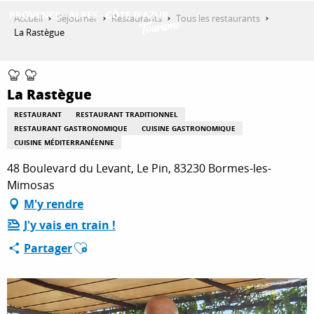
Aller
Accueil
Séjourner
Restaurants
Tous les restaurants
au
La Rastègue
contenu
DÉCOUVRIR
principal
La Rastègue
QUE FAIRE ?
RESTAURANT
RESTAURANT TRADITIONNEL
RESTAURANT GASTRONOMIQUE
CUISINE GASTRONOMIQUE
CUISINE MÉDITERRANÉENNE
SÉJOURNER
48 Boulevard du Levant, Le Pin, 83230 Bormes-les-
Mimosas
M'y rendre
ESPACE PRO
J'y vais en train !
Ajouter aux favoris
Partager