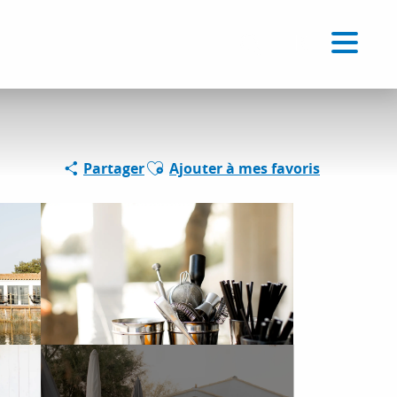
Voir les favoris
FR
Recherche
Ajouter aux favoris
Partager
Ajouter à mes favoris