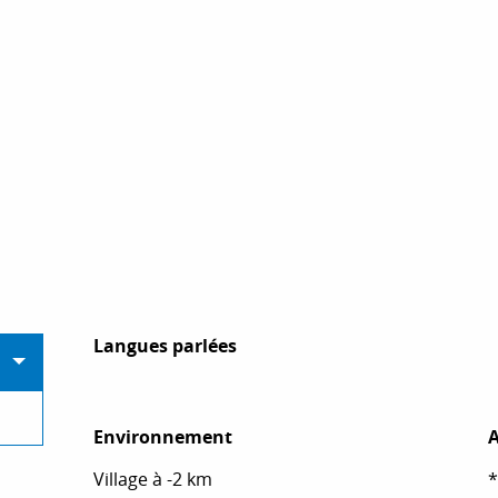
Langues parlées
Langues parlées
Environnement
Environnement
A
A
Village à -2 km
*