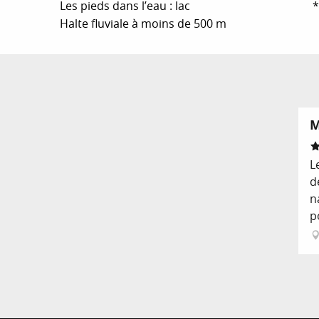
Les pieds dans l’eau : lac
*
Halte fluviale à moins de 500 m
M
L
d
n
p