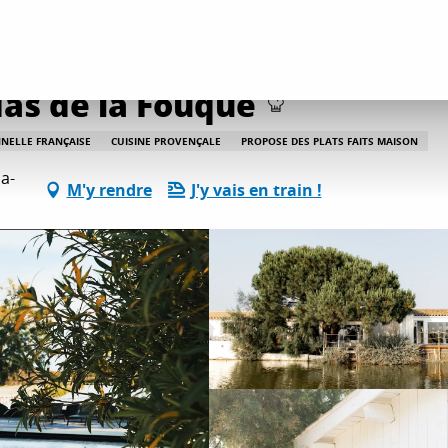
La Table de Marius - Mas de la Fouque
Mas de la Fouque
NNELLE FRANÇAISE
CUISINE PROVENÇALE
PROPOSE DES PLATS FAITS MAISON
a-
M'y rendre
J'y vais en train !