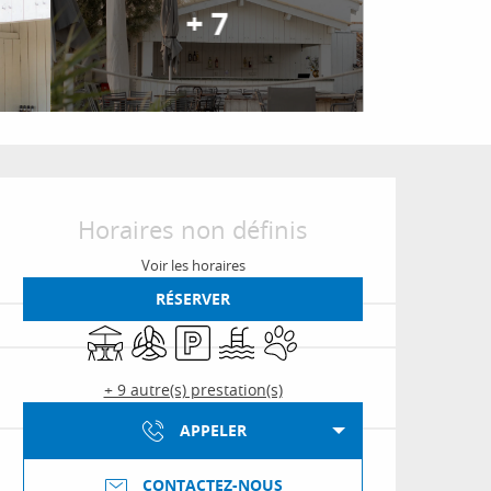
+ 7
Ouverture et coordon
Horaires non définis
Voir les horaires
RÉSERVER
Terrasse
Air conditionné
Parking
Piscine
Animaux acceptés
+ 9 autre(s) prestation(s)
APPELER
CONTACTEZ-NOUS