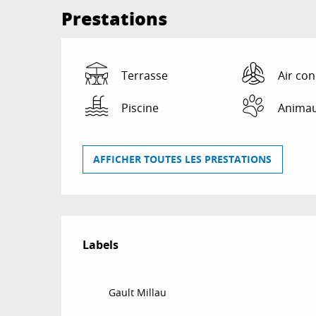
Prestations
Terrasse
Air con
Piscine
Animau
AFFICHER TOUTES LES PRESTATIONS
Offres de prestat
Labels
Labels
Gault Millau