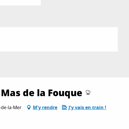
- Mas de la Fouque
-de-la-Mer
M'y rendre
J'y vais en train !