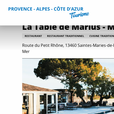
Aller
Accueil
Séjourner
Restaurants
Tous les restaurants
au
contenu
principal
La Table de Marius - 
RESTAURANT
RESTAURANT TRADITIONNEL
CUISINE TRADITIO
Route du Petit Rhône, 13460 Saintes-Maries-de-l
Mer