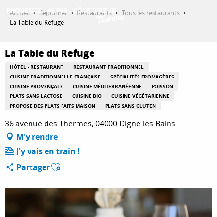
Aller
Accueil
Séjourner
Restaurants
Tous les restaurants
au
La Table du Refuge
contenu
DÉCOUVRIR
principal
La Table du Refuge
HÔTEL - RESTAURANT
RESTAURANT TRADITIONNEL
QUE FAIRE ?
CUISINE TRADITIONNELLE FRANÇAISE
SPÉCIALITÉS FROMAGÈRES
CUISINE PROVENÇALE
CUISINE MÉDITERRANÉENNE
POISSON
PLATS SANS LACTOSE
CUISINE BIO
CUISINE VÉGÉTARIENNE
PROPOSE DES PLATS FAITS MAISON
PLATS SANS GLUTEN
SÉJOURNER
36 avenue des Thermes, 04000 Digne-les-Bains
M'y rendre
J'y vais en train !
ESPACE PRO
Ajouter aux favoris
Partager