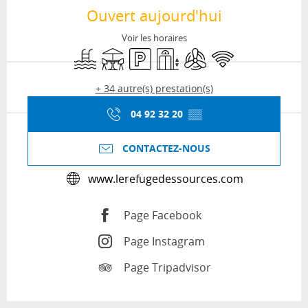
Ouvert aujourd'hui
Voir les horaires
Piscine
Terrasse
Parking
Ascenseur
Air conditionné
WiFi
+ 34 autre(s) prestation(s)
04 92 32 20
▒▒
CONTACTEZ-NOUS
www.lerefugedessources.com
Page Facebook
Page Instagram
Page Tripadvisor