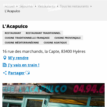
Aller
Accueil
Séjourner
Restaurants
Tous les restaurants
au
L'Acapulco
contenu
DÉCOUVRIR
principal
L'Acapulco
RESTAURANT
RESTAURANT TRADITIONNEL
QUE FAIRE ?
CUISINE TRADITIONNELLE FRANÇAISE
CUISINE PROVENÇALE
CUISINE MÉDITERRANÉENNE
CUISINE ASIATIQUE
16 rue des marchands, la Capte, 83400 Hyères
SÉJOURNER
M'y rendre
J'y vais en train !
Ajouter aux favoris
Partager
ESPACE PRO