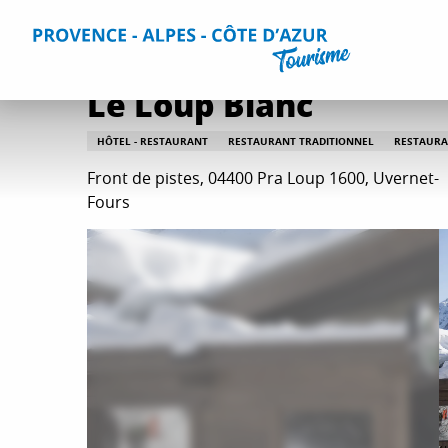
Aller
Accueil
Séjourner
Restaurants
Tous les restaurants
au
contenu
principal
Le Loup Blanc
HÔTEL - RESTAURANT
RESTAURANT TRADITIONNEL
RESTAURA
Front de pistes, 04400 Pra Loup 1600, Uvernet-
Fours