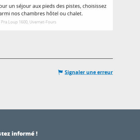
our un séjour aux pieds des pistes, choisissez
armi nos chambres hôtel ou chalet.
Pra Loup 1600, Uvernet-Fours
Signaler une erreur
tez informé !