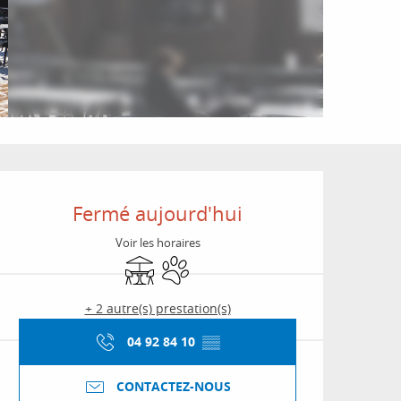
Ouverture et coordon
Fermé aujourd'hui
Voir les horaires
Terrasse
Animaux acceptés
+ 2 autre(s) prestation(s)
04 92 84 10
▒▒
CONTACTEZ-NOUS