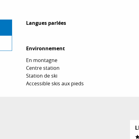
Langues parlées
Langues parlées
Environnement
Environnement
En montagne
Centre station
Station de ski
Accessible skis aux pieds
L