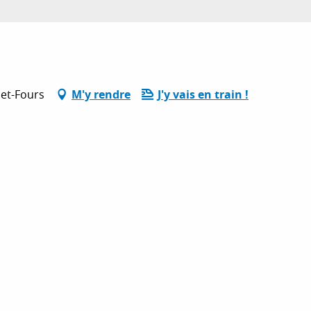
net-Fours
M'y rendre
J'y vais en train !