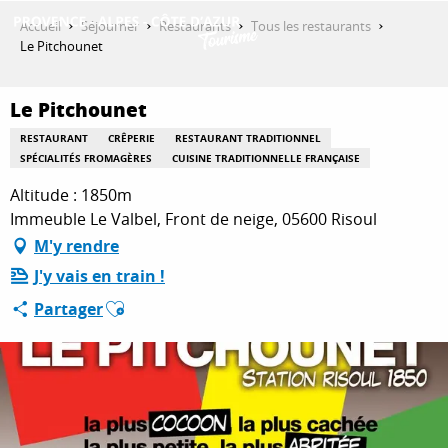
Aller
Accueil
Séjourner
Restaurants
Tous les restaurants
au
Le Pitchounet
contenu
DÉCOUVRIR
principal
Le Pitchounet
RESTAURANT
CRÊPERIE
RESTAURANT TRADITIONNEL
QUE FAIRE ?
SPÉCIALITÉS FROMAGÈRES
CUISINE TRADITIONNELLE FRANÇAISE
Altitude : 1850m
Immeuble Le Valbel, Front de neige, 05600 Risoul
SÉJOURNER
M'y rendre
J'y vais en train !
Ajouter aux favoris
Partager
ESPACE PRO