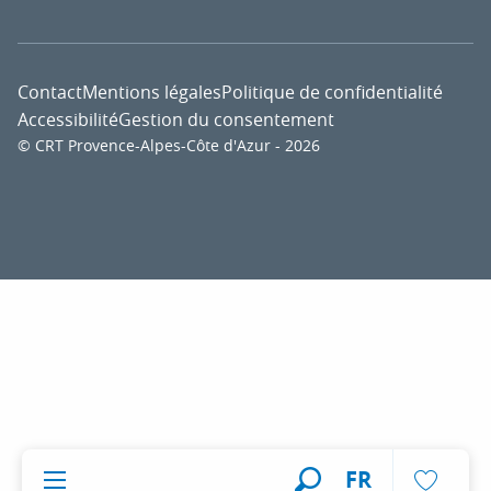
Contact
Mentions légales
Politique de confidentialité
Accessibilité
Gestion du consentement
© CRT Provence-Alpes-Côte d'Azur - 2026
Voir l
FR