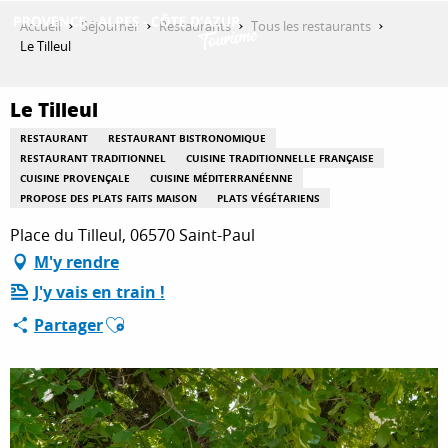
Aller
Accueil
Séjourner
Restaurants
Tous les restaurants
au
Le Tilleul
contenu
DÉCOUVRIR
principal
Le Tilleul
RESTAURANT
RESTAURANT BISTRONOMIQUE
QUE FAIRE ?
RESTAURANT TRADITIONNEL
CUISINE TRADITIONNELLE FRANÇAISE
CUISINE PROVENÇALE
CUISINE MÉDITERRANÉENNE
PROPOSE DES PLATS FAITS MAISON
PLATS VÉGÉTARIENS
Place du Tilleul, 06570 Saint-Paul
SÉJOURNER
M'y rendre
J'y vais en train !
ESPACE PRO
Ajouter aux favoris
Partager