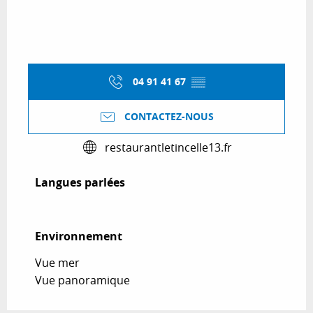
04 91 41 67
▒▒
CONTACTEZ-NOUS
restaurantletincelle13.fr
Langues parlées
Langues parlées
Environnement
Environnement
Vue mer
Vue panoramique