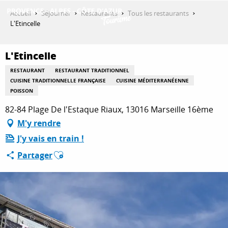
Aller
Accueil
Séjourner
Restaurants
Tous les restaurants
au
L'Etincelle
contenu
DÉCOUVRIR
principal
L'Etincelle
RESTAURANT
RESTAURANT TRADITIONNEL
QUE FAIRE ?
CUISINE TRADITIONNELLE FRANÇAISE
CUISINE MÉDITERRANÉENNE
POISSON
82-84 Plage De l'Estaque Riaux, 13016 Marseille 16ème
SÉJOURNER
M'y rendre
J'y vais en train !
Ajouter aux favoris
Partager
ESPACE PRO