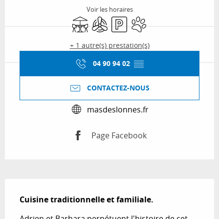
Voir les horaires
Terrasse
Air conditionné
Parking
Animaux acceptés
+ 1 autre(s) prestation(s)
04 90 94 02
▒▒
CONTACTEZ-NOUS
masdeslonnes.fr
Page Facebook
Description
Cuisine traditionnelle et familiale.
Adrien et Barbara perpétuent l'histoire de cet 