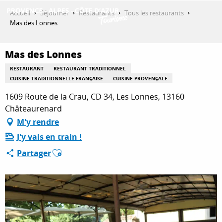
Aller
Accueil
Séjourner
Restaurants
Tous les restaurants
au
Mas des Lonnes
contenu
DÉCOUVRIR
principal
Mas des Lonnes
RESTAURANT
RESTAURANT TRADITIONNEL
QUE FAIRE ?
CUISINE TRADITIONNELLE FRANÇAISE
CUISINE PROVENÇALE
1609 Route de la Crau, CD 34, Les Lonnes, 13160
Châteaurenard
SÉJOURNER
M'y rendre
J'y vais en train !
Ajouter aux favoris
Partager
ESPACE PRO