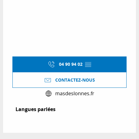
04 90 94 02
▒▒
CONTACTEZ-NOUS
masdeslonnes.fr
Langues parlées
Langues parlées