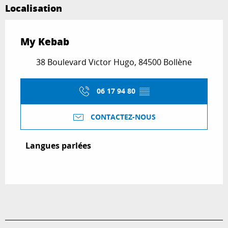
Localisation
My Kebab
38 Boulevard Victor Hugo, 84500 Bollène
06 17 94 80
▒▒
CONTACTEZ-NOUS
Langues parlées
Langues parlées