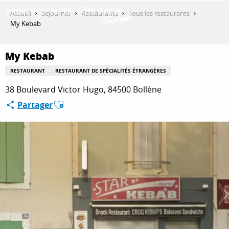
Aller
Accueil
Séjourner
Restaurants
Tous les restaurants
au
My Kebab
contenu
DÉCOUVRIR
principal
My Kebab
RESTAURANT
RESTAURANT DE SPÉCIALITÉS ÉTRANGÈRES
QUE FAIRE ?
38 Boulevard Victor Hugo, 84500 Bollène
Ajouter aux favoris
Partager
SÉJOURNER
ESPACE PRO