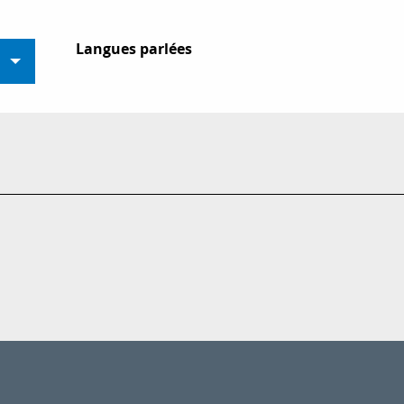
Langues parlées
Langues parlées