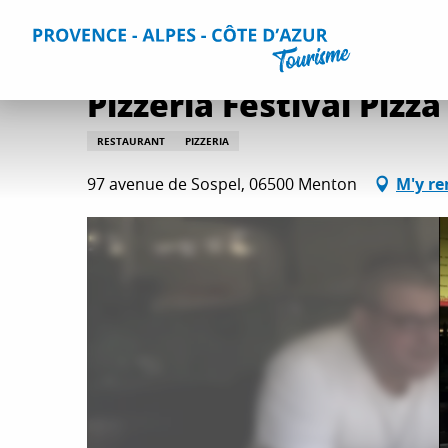
Aller
Accueil
Séjourner
Restaurants
Tous les restaurants
au
contenu
principal
Pizzeria Festival Pizza
RESTAURANT
PIZZERIA
97 avenue de Sospel, 06500 Menton
M'y re