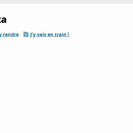
za
y rendre
J'y vais en train !