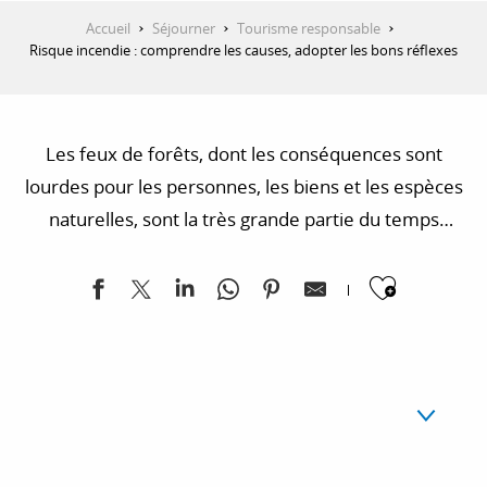
Accueil
Séjourner
Tourisme responsable
Risque incendie : comprendre les causes, adopter les bons réflexes
Les feux de forêts, dont les conséquences sont
lourdes pour les personnes, les biens et les espèces
naturelles, sont la très grande partie du temps
d’origine humaine. En adoptant les bons
Ajoute
comportements et les bons réflexes, ils peuvent
donc être évités.