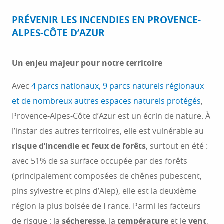
Prévenir
01
PRÉVENIR LES INCENDIES EN PROVENCE-
ALPES-CÔTE D’AZUR
S'informer
02
Un enjeu majeur pour notre territoire
Avec
4 parcs nationaux, 9 parcs naturels régionaux
et de nombreux autres espaces naturels protégés
,
Provence-Alpes-Côte d’Azur est un écrin de nature. À
l’instar des autres territoires, elle est vulnérable au
risque d’incendie et feux de forêts
, surtout en été :
avec 51% de sa surface occupée par des forêts
(principalement composées de chênes pubescent,
pins sylvestre et pins d’Alep), elle est la deuxième
région la plus boisée de France. Parmi les facteurs
de risque : la
sécheresse
, la
température
et le
vent
,