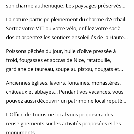
son charme authentique. Les paysages préservés
de la Haute-Provence offrent un décor somptueux
La nature participe pleinement du charme d’Archail.
en arrière-plan. Ici, la vie se déroule à un rythme
Sortez votre VTT ou votre vélo, enfilez votre sac à
différent. Le village d’Archail est un havre de paix,
dos et arpentez les sentiers ensoleillés de la Haute-
loin du bruit et de l’animation incessante des villes.
Provence. Vous aurez aussi la possibilité de vous
Poissons pêchés du jour, huile d’olive pressée à
essayer à de nombreuses autres activités dans les
froid, fougasses et soccas de Nice, ratatouille,
Alpes-de-Haute-Provence : équitation, initiation au
gardiane de taureau, soupe au pistou, nougats et
golf, escalade, accrobranche, baptême en
calissons… L’attractivité de la région Sud s’appuie
parapente…
Anciennes églises, lavoirs, fontaines, monastères,
aussi sur une gastronomie d’une rare richesse. Les
châteaux et abbayes… Pendant vos vacances, vous
marchés locaux sont l’occasion unique de participer
pouvez aussi découvrir un patrimoine local réputé
à la vie locale, tout en achetant les produits du
ou plus confidentiel.
terroir à cuisiner ensuite pour des repas savoureux
L’Office de Tourisme local vous proposera des
partagés avec vos proches.
renseignements sur les activités proposées et les
monuments.