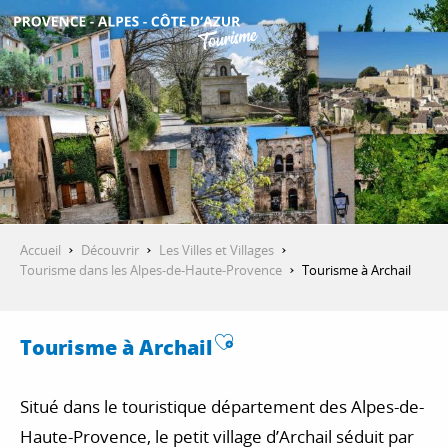
Aller
au
contenu
DÉCOUVRIR
principal
QUE FAIRE ?
SÉJOURNER
Accueil
Découvrir
Les Villes et Villages
Tourisme dans les Alpes-de-Haute-Provence
Tourisme à Archail
ESPACE PRO
Ajouter aux favori
Tourisme à Archail
Situé dans le touristique département des Alpes-de-
Haute-Provence, le petit village d’Archail séduit par