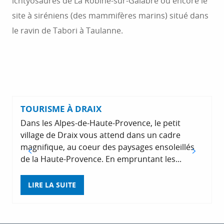
ichtyosaures de La Robine-sur-Galabre ou encore le
site à siréniens (des mammifères marins) situé dans
le ravin de Tabori à Taulanne.
TOURISME À DRAIX
Dans les Alpes-de-Haute-Provence, le petit
village de Draix vous attend dans un cadre
magnifique, au coeur des paysages ensoleillés
e
de la Haute-Provence. En empruntant les...
LIRE LA SUITE