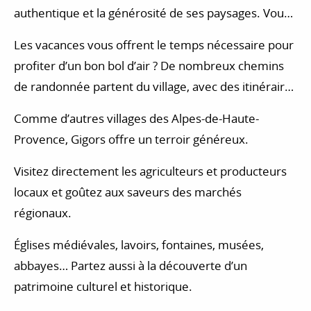
authentique et la générosité de ses paysages. Vous
voulez vous mettre au vert, et vous avez besoin de
Les vacances vous offrent le temps nécessaire pour
vous ressourcer et de vous reposer dans un
profiter d’un bon bol d’air ? De nombreux chemins
environnement calme ? Une excursion à Gigors vous
de randonnée partent du village, avec des itinéraires
permettra de vous ressourcer en toute sérénité.
adaptés aux débutants comme aux marcheurs plus
Comme d’autres villages des Alpes-de-Haute-
confirmés. Pendant votre séjour en Provence, vous
Provence, Gigors offre un terroir généreux.
pourrez aussi expérimenter d’autres activités. Vous
pourriez par exemple apprécier la région pendant
Visitez directement les agriculteurs et producteurs
une séance d’équitation, ou frissonner sur un
locaux et goûtez aux saveurs des marchés
parcours d’accrobranche.
régionaux.
Églises médiévales, lavoirs, fontaines, musées,
abbayes… Partez aussi à la découverte d’un
patrimoine culturel et historique.