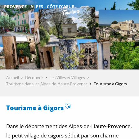
Aller
au
contenu
DÉCOUVRIR
principal
QUE FAIRE ?
SÉJOURNER
Accueil
Découvrir
Les Villes et Villages
Tourisme dans les Alpes-de-Haute-Provence
Tourisme à Gigors
ESPACE PRO
Ajouter aux favoris
Tourisme à Gigors
Dans le département des Alpes-de-Haute-Provence,
le petit village de Gigors séduit par son charme