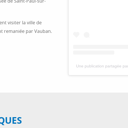
sée de Saint-Paul-sur-
 visiter la ville de
nt remaniée par Vauban.
Une publication partagée p
QUES