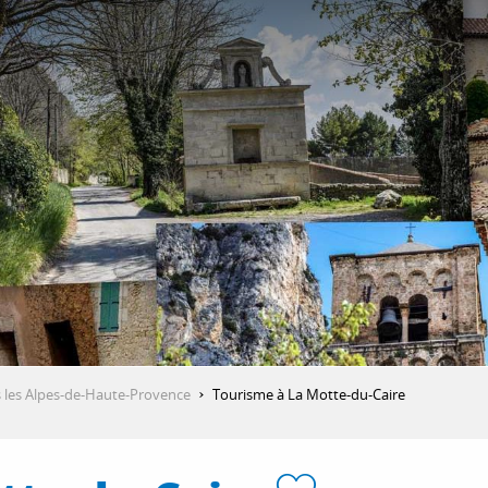
 les Alpes-de-Haute-Provence
Tourisme à La Motte-du-Caire