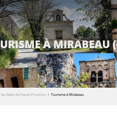
URISME À MIRABEAU (
 les Alpes-de-Haute-Provence
Tourisme à Mirabeau