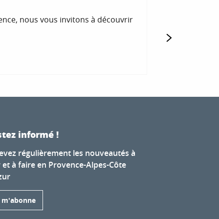
TOURISME À 
nce, nous vous invitons à découvrir
Destination tour
de la Haute-Proven
LIRE LA SUITE
tez informé !
evez régulièrement les nouveautés à
r et à faire en Provence-Alpes-Côte
zur
e m'abonne