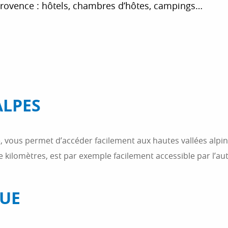
rovence : hôtels, chambres d’hôtes, campings…
r aux favoris
ALPES
e, vous permet d’accéder facilement aux hautes vallées alpi
e kilomètres, est par exemple facilement accessible par l’au
QUE