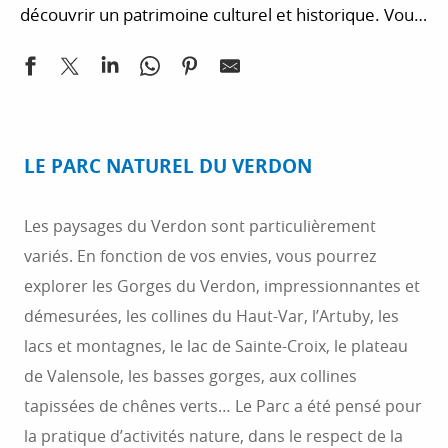
découvrir un patrimoine culturel et historique. Vous
pouvez vous rapprocher de l’Office de Tourisme
pour organiser votre séjour. Vous souhaitez
séjourner en région Sud ? Le camping est apprécié
dans les Alpes-de-Haute-Provence. On y trouve
aussi des hôtels et chambres d’hôtes de caractère.
LE PARC NATUREL DU VERDON
Afin de vous aider à organiser votre séjour, nous
vous suggérons une sélection d’hébergements.
Les paysages du Verdon sont particulièrement
variés. En fonction de vos envies, vous pourrez
explorer les Gorges du Verdon, impressionnantes et
démesurées, les collines du Haut-Var, l’Artuby, les
lacs et montagnes, le lac de Sainte-Croix, le plateau
de Valensole, les basses gorges, aux collines
tapissées de chênes verts… Le Parc a été pensé pour
la pratique d’activités nature, dans le respect de la