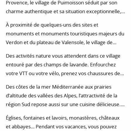
Provence, le village de Puimoisson séduit par son
charme authentique et sa situation exceptionnelle,
avec en toile de fond les paysages du Verdon et du
À proximité de quelques-uns des sites et
plateau de Valensole.
monuments et monuments touristiques majeurs du
Verdon et du plateau de Valensole, le village de
Puimoisson vous accueille le temps d’une escapade
Des activités nature vous attendent dans ce village
de quelques heures ou à l’occasion d’un séjour qui
entouré par des champs de lavande. Enfourchez
dure plusieurs jours.
votre VTT ou votre vélo, prenez vos chaussures de
randonnée et parcourez les chemins ensoleillés du
Des côtes de la mer Méditerranée aux prairies
Verdon et du plateau de Valensole. Vous aurez aussi
d’altitude des vallées des Alpes, l’attractivité de la
la possibilité de vous essayer à différentes activités
région Sud repose aussi sur une cuisine délicieuse.
dans les Alpes-de-Haute-Provence : promenades à
Partez à la rencontre des producteurs locaux,
cheval, parcours d’accrobranche, via ferrata,
Églises, fontaines et lavoirs, monastères, châteaux
directement dans leurs exploitations, ou sur les
parapente…
et abbayes… Pendant vos vacances, vous pouvez
différents marchés prévus localement.