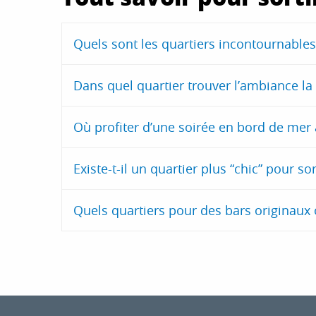
Escape game au Muséum
Autoroute Tanger-Marseille
Quels sont les quartiers incontournables 
On n'enchaîne pas les volcans
Animations à la bibliothèque du Merlan en juillet et août
Dans quel quartier trouver l’ambiance la
Les Docs de l'été
Où profiter d’une soirée en bord de mer 
Existe-t-il un quartier plus “chic” pour sor
Quels quartiers pour des bars originaux 