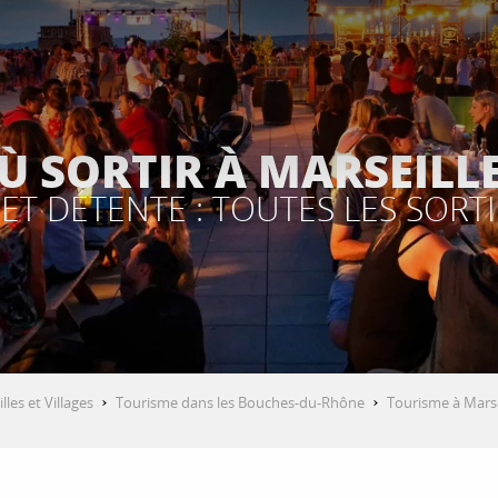
Ù SORTIR À MARSEILLE
 ET DÉTENTE : TOUTES LES SORTI
illes et Villages
Tourisme dans les Bouches-du-Rhône
Tourisme à Marse