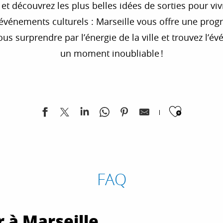
 et découvrez les plus belles idées de sorties pour vi
 événements culturels : Marseille vous offre une prog
ous surprendre par l’énergie de la ville et trouvez l’
un moment inoubliable !
Ajoute
ein air et Dj Set
tu qu’il m’accepterait ?
FAQ
r à Marseille