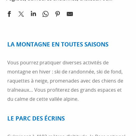
manoirs… Vous pouvez vous rapprocher de l’Office
de Tourisme ou du Syndicat d’Initiative pour
connaître toutes les activités. Notre site référence
aussi un grand nombre d’activités : utilisez les
catégories et les critères pour filtrer les résultats.
LA MONTAGNE EN TOUTES SAISONS
Vous recherchez un hébergement en région Sud ?
Vous êtes plutôt camping, hôtel ou chambre d’hôtes
Vous pourrez pratiquer diverses activités de
? Nous vous permettons de trouver un
montagne en hiver : ski de randonnée, ski de fond,
hébergement.
raquettes à neige, promenades avec des chiens de
traîneaux… Vous profiterez des grands espaces et
du calme de cette vallée alpine.
LE PARC DES ÉCRINS