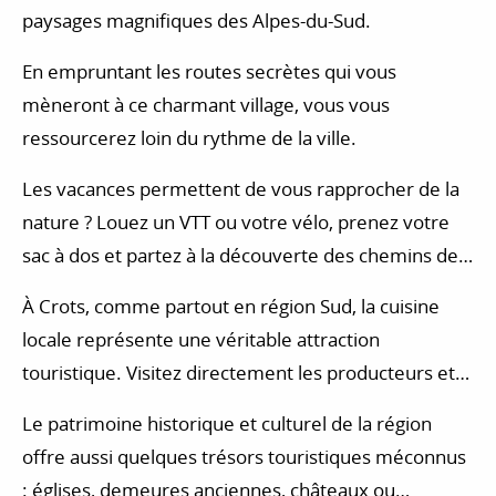
paysages magnifiques des Alpes-du-Sud.
En empruntant les routes secrètes qui vous
mèneront à ce charmant village, vous vous
ressourcerez loin du rythme de la ville.
Les vacances permettent de vous rapprocher de la
nature ? Louez un VTT ou votre vélo, prenez votre
sac à dos et partez à la découverte des chemins des
Alpes-du-Sud. En fonction de vos envies, vous
À Crots, comme partout en région Sud, la cuisine
pourrez aussi vous essayer à d’autres activités dans
locale représente une véritable attraction
le département des Hautes-Alpes : promenades à
touristique. Visitez directement les producteurs et
cheval, accrobranche, escalade, baptême en
agriculteurs locaux et partagez l’ambiance unique
parapente…
Le patrimoine historique et culturel de la région
des marchés régionaux.
offre aussi quelques trésors touristiques méconnus
: églises, demeures anciennes, châteaux ou