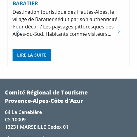
BARATIER
Destination touristique des Hautes-Alpes, le
village de Baratier séduit par son authenticité.
Pour décor ? Les paysages pittoresques des
Alpes-du-Sud. Habitants comme visiteurs...
d
LIRE LA SUITE
Comité Régional de Tourisme
Provence-Alpes-Côte d'Azur
64 La Canebière
CS 10009
13231 MARSEILLE Cedex 01