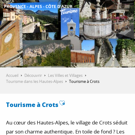
Aller
au
contenu
DÉCOUVRIR
principal
QUE FAIRE ?
SÉJOURNER
Accueil
Découvrir
Les Villes et Villages
Tourisme dans les Hautes-Alpes
Tourisme à Crots
ESPACE PRO
Ajouter aux favoris
Tourisme à Crots
Au cœur des Hautes-Alpes, le village de Crots séduit
par son charme authentique. En toile de fond ? Les