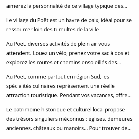
aimerez la personnalité de ce village typique des
Alpes-du-Sud.
Le village du Poët est un havre de paix, idéal pour se
ressourcer loin des tumultes de la ville.
Au Poët, diverses activités de plein air vous
attendent. Louez un vélo, prenez votre sac à dos et
explorez les routes et chemins ensoleillés des
Alpes-du-Sud. Dans les Hautes-Alpes, les activités de
Au Poët, comme partout en région Sud, les
plein air ne manquent pas : baptême de l’air,
spécialités culinaires représentent une réelle
accrobranche, escalade, via ferrata…
attraction touristique. Pendant vos vacances, offrez-
vous une expérience gourmande en visitant un
Le patrimoine historique et culturel local propose
marché local. Vous pourrez y rencontrer les
des trésors singuliers méconnus : églises, demeures
producteurs locaux et y déguster des fruits, des
anciennes, châteaux ou manoirs… Pour trouver des
légumes, des confiseries et d’autres spécialités
idées d’activités et d’excursions, vous pouvez vous