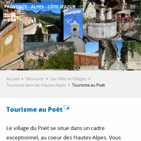
Aller
au
contenu
DÉCOUVRIR
principal
QUE FAIRE ?
SÉJOURNER
Accueil
Découvrir
Les Villes et Villages
Tourisme dans les Hautes-Alpes
Tourisme au Poët
ESPACE PRO
Ajouter aux favoris
Tourisme au Poët
Le village du Poët se situe dans un cadre
exceptionnel, au coeur des Hautes-Alpes. Vous