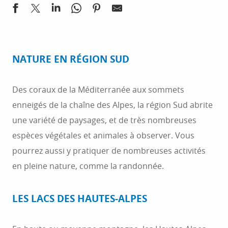
produites sur place.
rapprocher de l’Office de Tourisme ou du Syndicat
d’Initiative. Vous recherchez un hébergement en
région Sud ? Le camping est apprécié dans le Sud de
la France. On y trouve aussi des hôtels et chambres
NATURE EN RÉGION SUD
d’hôtes pour tous les prix. Vous pouvez préparer
votre séjour en réservant un hébergement à votre
Des coraux de la Méditerranée aux sommets
image.
enneigés de la chaîne des Alpes, la région Sud abrite
une variété de paysages, et de très nombreuses
espèces végétales et animales à observer. Vous
pourrez aussi y pratiquer de nombreuses activités
en pleine nature, comme la randonnée.
LES LACS DES HAUTES-ALPES