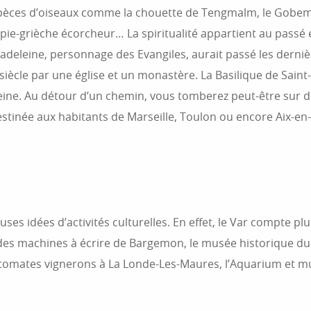
es d’oiseaux comme la chouette de Tengmalm, le Gobemouche
 la pie-grièche écorcheur… La spiritualité appartient au passé
eine, personnage des Evangiles, aurait passé les dernière
iècle par une église et un monastère. La Basilique de Saint
eine. Au détour d’un chemin, vous tomberez peut-être sur d
destinée aux habitants de Marseille, Toulon ou encore Aix-en
es idées d’activités culturelles. En effet, le Var compte pl
des machines à écrire de Bargemon, le musée historique du 
omates vignerons à La Londe-Les-Maures, l’Aquarium et musé