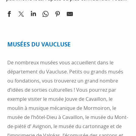
toujours présent, tout en achetant des spécialités à
pouvez vous rapprocher de l’Office de Tourisme ou
cuisiner ensuite pour des repas généreux partagés
du Syndicat d’Initiative pour connaître toutes les
avec vos proches.
activités. Vous désirez séjourner en région Sud ?
Vous désirez séjourner dans le cadre exceptionnel
du Vaucluse ? Vous trouverez aussi, sur nos pages,
MUSÉES DU VAUCLUSE
de nombreuses propositions d’activités hivernales
ou estivales, des activités nature, des visites
De nombreux musées vous accueillent dans le
culturelles ou des idées d’excursions
département du Vaucluse. Petits ou grands musés
gourmandes.Vous pouvez préparer vos vacances en
ou fondations, vous trouverez un grand nombre
choisissant votre hébergement en ligne.
d’idées de sorties culturelles ! Vous pourrez par
exemple visiter le musée Jouve de Cavaillon, le
moulin à musique mécanique de Mormoiron, le
musée de l’hôtel-Dieu à Cavaillon, le musée du Mont-
de-piété d’ Avignon, le musée du cartonnage et de
l’imprimerie de Valréas, l’écomusée des santons et