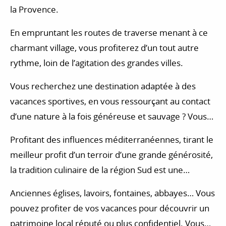
la Provence.
En empruntant les routes de traverse menant à ce
charmant village, vous profiterez d’un tout autre
rythme, loin de l’agitation des grandes villes.
Vous recherchez une destination adaptée à des
vacances sportives, en vous ressourçant au contact
d’une nature à la fois généreuse et sauvage ? Vous
pouvez pratiquer la randonnée ou vous promener à
Profitant des influences méditerranéennes, tirant le
vélo ou VTT sur les sentiers et chemins au coeur des
meilleur profit d’un terroir d’une grande générosité,
paysages de la Provence. D’autres activités de plein
la tradition culinaire de la région Sud est une
air sont aussi proposées en Provence : promenades
attraction touristique à part entière. Les marchés de
à cheval, golf, parcours d’accrobranche, escalade,
Anciennes églises, lavoirs, fontaines, abbayes… Vous
producteurs sont l’occasion unique de s’immerger
parapente…
pouvez profiter de vos vacances pour découvrir un
dans une ambiance où la bonne humeur est répond
patrimoine local réputé ou plus confidentiel. Vous