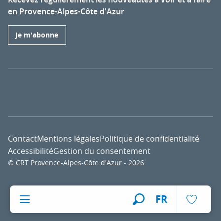
en Provence-Alpes-Côte d'Azur
Je m'abonne
Contact
Mentions légales
Politique de confidentialité
Accessibilité
Gestion du consentement
© CRT Provence-Alpes-Côte d'Azur - 2026
Voir l
FR
Recherche