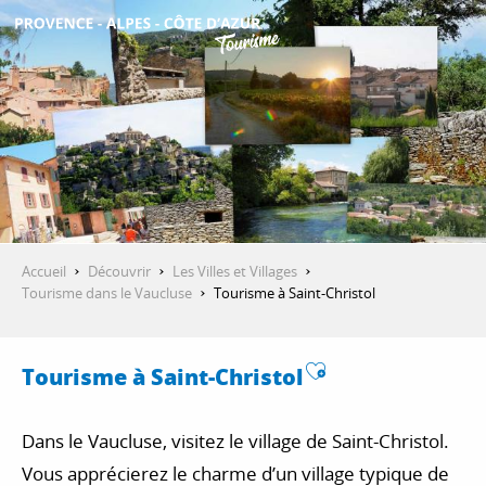
Aller
au
contenu
DÉCOUVRIR
principal
QUE FAIRE ?
SÉJOURNER
Accueil
Découvrir
Les Villes et Villages
Tourisme dans le Vaucluse
Tourisme à Saint-Christol
ESPACE PRO
Ajouter aux f
Tourisme à Saint-Christol
Dans le Vaucluse, visitez le village de Saint-Christol.
Vous apprécierez le charme d’un village typique de