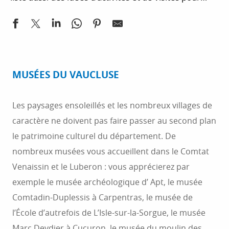
vos proches.
toute la famille. Vous souhaitez trouver un
hébergement à Vaugines ou dans les environs de
Vaugines ? De nombreux hôtels, des campings, des
chambres d’hôtes vous accueillent dans le
département du Vaucluse. Vous pourrez facilement
MUSÉES DU VAUCLUSE
réserver un hébergement.
Les paysages ensoleillés et les nombreux villages de
caractère ne doivent pas faire passer au second plan
le patrimoine culturel du département. De
nombreux musées vous accueillent dans le Comtat
Venaissin et le Luberon : vous apprécierez par
exemple le musée archéologique d’ Apt, le musée
Comtadin-Duplessis à Carpentras, le musée de
l’École d’autrefois de L’Isle-sur-la-Sorgue, le musée
Marc Deydier à Cucuron, le musée du moulin des