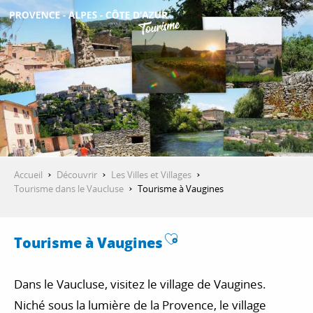
Aller
au
contenu
DÉCOUVRIR
principal
QUE FAIRE ?
SÉJOURNER
Accueil
Découvrir
Les Villes et Villages
Tourisme dans le Vaucluse
Tourisme à Vaugines
ESPACE PRO
Ajouter aux favor
Tourisme à Vaugines
Dans le Vaucluse, visitez le village de Vaugines.
Niché sous la lumière de la Provence, le village