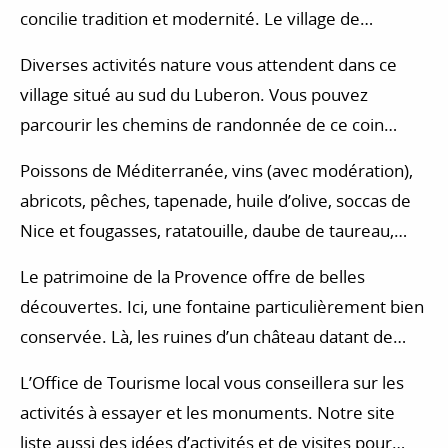
concilie tradition et modernité. Le village de
Vaugines est un véritable havre de paix, propice au
Diverses activités nature vous attendent dans ce
repos.
village situé au sud du Luberon. Vous pouvez
parcourir les chemins de randonnée de ce coin
préservé de la Provence. Dans le Vaucluse, les
Poissons de Méditerranée, vins (avec modération),
activités de nature sont variées : vol en parapente,
abricots, pêches, tapenade, huile d’olive, soccas de
balade en équitation, escalade, accrobranche, via
Nice et fougasses, ratatouille, daube de taureau,
ferrata…
soupe au pistou, calissons, navettes marseillaises ou
Le patrimoine de la Provence offre de belles
nougats… L’attractivité de la région Provence-Alpes-
découvertes. Ici, une fontaine particulièrement bien
Côte d’Azur s’appuie en effet aussi sur une cuisine
conservée. Là, les ruines d’un château datant de
délicieuse. Les marchés locaux sont l’occasion
l’époque médiévale.
unique de vivre une expérience conviviale, tout en
L’Office de Tourisme local vous conseillera sur les
achetant les produits du terroir à cuisiner ensuite
activités à essayer et les monuments. Notre site
pour des repas généreux que vous partagerez avec
liste aussi des idées d’activités et de visites pour