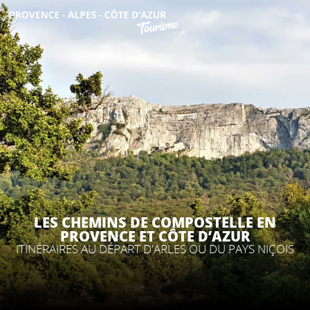
Aller
au
contenu
DÉCOUVRIR
principal
QUE FAIRE ?
SÉJOURNER
ESPACE PRO
LES CHEMINS DE COMPOSTELLE EN
PROVENCE ET CÔTE D’AZUR
ITINÉRAIRES AU DÉPART D'ARLES OU DU PAYS NIÇOIS