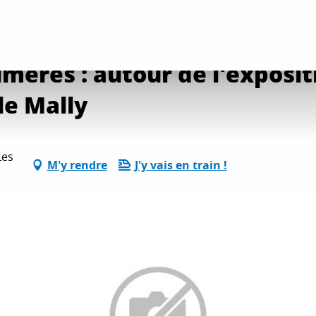
on de chimères : autour de l'exposition "Masques affrontés" de Christelle Mal
himères : autour de l'expos
le Mally
Les
M'y rendre
J'y vais en train !