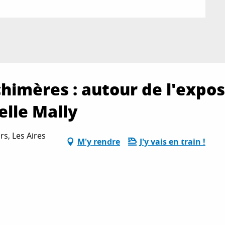
 chimères : autour de l'expo
elle Mally
rs, Les Aires
M'y rendre
J'y vais en train !