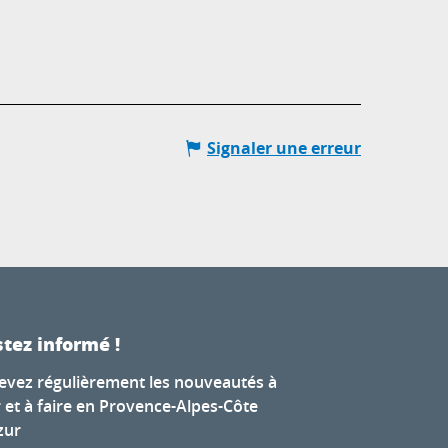
Signaler une erreur
tez informé !
evez régulièrement les nouveautés à
r et à faire en Provence-Alpes-Côte
zur