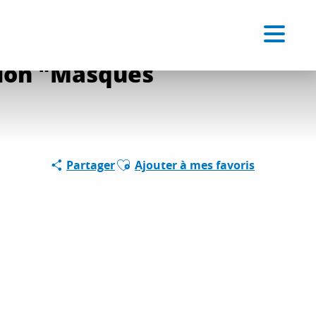
ly
Voir les favoris
FR
Recherche
ition "Masques
Ajouter aux favoris
Partager
Ajouter à mes favoris