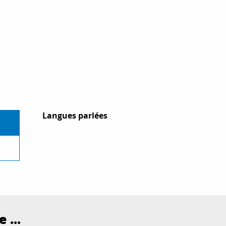
Langues parlées
Langues parlées
 ...