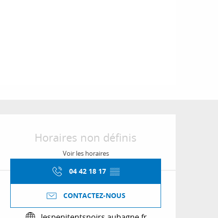
Ouverture et coordon
Horaires non définis
Voir les horaires
04 42 18 17
▒▒
CONTACTEZ-NOUS
lespenitentsnoirs.aubagne.fr