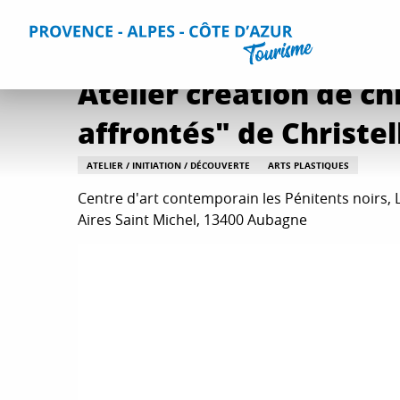
Aller
Accueil
Que faire ?
Toutes les activités
Atelier créati
au
contenu
principal
Atelier création de c
affrontés" de Christel
ATELIER / INITIATION / DÉCOUVERTE
ARTS PLASTIQUES
Centre d'art contemporain les Pénitents noirs, 
Aires Saint Michel, 13400 Aubagne