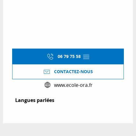
06 79 75 58
▒▒
CONTACTEZ-NOUS
www.ecole-ora.fr
Langues parlées
Langues parlées