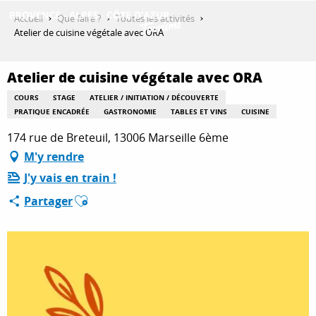
Aller
Accueil
Que faire ?
Toutes les activités
au
Atelier de cuisine végétale avec ORA
contenu
DÉCOUVRIR
principal
Atelier de cuisine végétale avec ORA
COURS
STAGE
ATELIER / INITIATION / DÉCOUVERTE
QUE FAIRE ?
PRATIQUE ENCADRÉE
GASTRONOMIE
TABLES ET VINS
CUISINE
174 rue de Breteuil, 13006 Marseille 6ème
M'y rendre
SÉJOURNER
J'y vais en train !
Ajouter aux favoris
Partager
ESPACE PRO