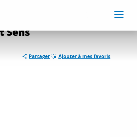
Voir les favoris
FR
Recherche
t Sens
Ajouter aux favoris
Partager
Ajouter à mes favoris