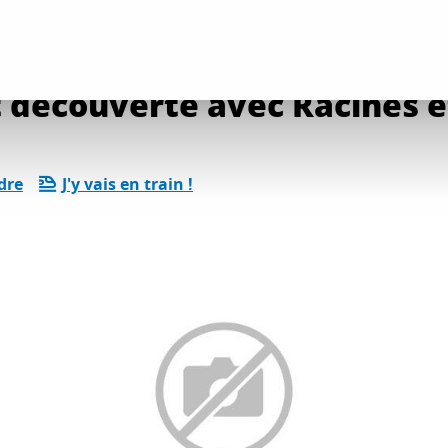
ation et découverte avec Racines et Sens
t découverte avec Racines e
dre
J'y vais en train !