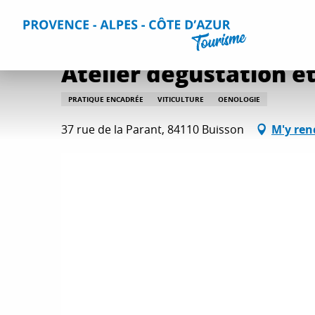
Aller
Accueil
Que faire ?
Toutes les activités
Atelier dégust
au
contenu
principal
Atelier dégustation e
PRATIQUE ENCADRÉE
VITICULTURE
OENOLOGIE
37 rue de la Parant, 84110 Buisson
M'y ren