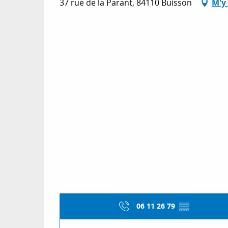
37 rue de la Parant, 84110 Buisson
M'y
06 11 26 79
▒▒