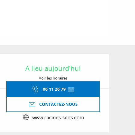
Ouverture et coordon
A lieu aujourd'hui
Voir les horaires
06 11 26 79
▒▒
CONTACTEZ-NOUS
www.racines-sens.com