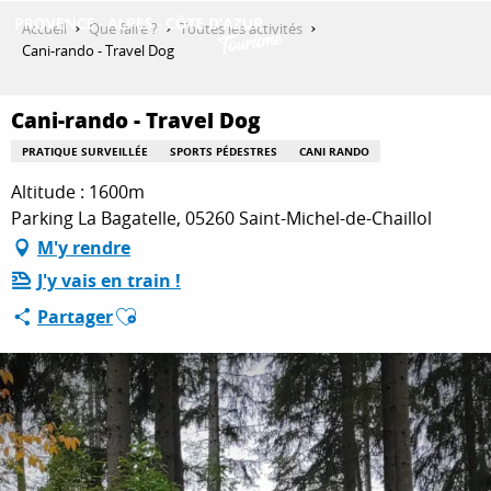
Aller
Accueil
Que faire ?
Toutes les activités
au
Cani-rando - Travel Dog
contenu
DÉCOUVRIR
principal
Cani-rando - Travel Dog
PRATIQUE SURVEILLÉE
SPORTS PÉDESTRES
CANI RANDO
QUE FAIRE ?
Altitude : 1600m
Parking La Bagatelle, 05260 Saint-Michel-de-Chaillol
M'y rendre
SÉJOURNER
J'y vais en train !
Ajouter aux favoris
Partager
ESPACE PRO