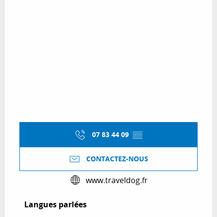
07 83 44 09
▒▒
CONTACTEZ-NOUS
www.traveldog.fr
Langues parlées
Langues parlées