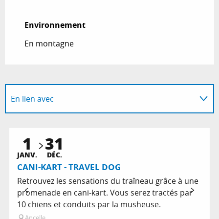
Environnement
Environnement
En montagne
En lien avec
Sur place
1
31
JANV.
DÉC.
CANI-KART - TRAVEL DOG
Retrouvez les sensations du traîneau grâce à une
promenade en cani-kart. Vous serez tractés par
10 chiens et conduits par la musheuse.
Ancelle