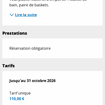
bain, paire de baskets.
Lire la suite
Prestations
Réservation obligatoire
Tarifs
Du
Jusqu'au
1 mai 2026
31 octobre 2026
au
31 octobre 2026
Tarif unique
110,00 €