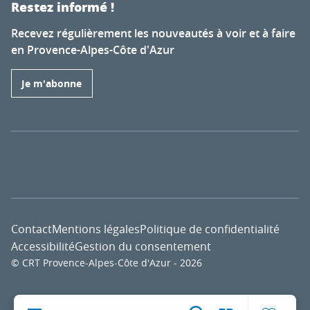
Restez informé !
Recevez régulièrement les nouveautés à voir et à faire
en Provence-Alpes-Côte d'Azur
Je m'abonne
Contact
Mentions légales
Politique de confidentialité
Accessibilité
Gestion du consentement
© CRT Provence-Alpes-Côte d'Azur - 2026
Voir l