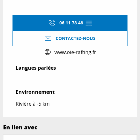
06 11 78 48
▒▒
CONTACTEZ-NOUS
www.oie-rafting.fr
Langues parlées
Langues parlées
Environnement
Environnement
Rivière à -5 km
En lien avec