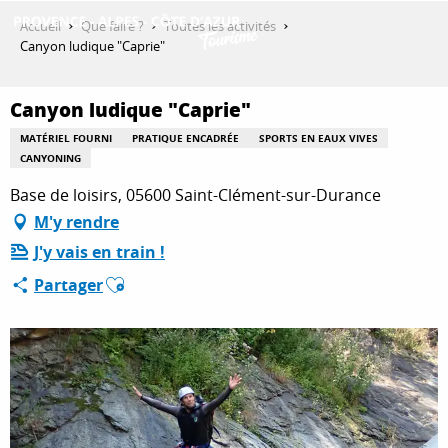
Aller
Accueil
Que faire ?
Toutes les activités
au
Canyon ludique "Caprie"
contenu
DÉCOUVRIR
principal
Canyon ludique "Caprie"
MATÉRIEL FOURNI
PRATIQUE ENCADRÉE
SPORTS EN EAUX VIVES
QUE FAIRE ?
CANYONING
Base de loisirs, 05600 Saint-Clément-sur-Durance
M'y rendre
SÉJOURNER
J'y vais en train !
Ajouter aux favoris
Partager
ESPACE PRO