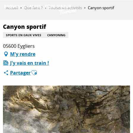
Aller
Accueil
Que faire ?
Toutes les activités
Canyon sportif
au
contenu
DÉCOUVRIR
principal
Canyon sportif
SPORTS EN EAUX VIVES
CANYONING
05600 Eygliers
QUE FAIRE ?
M'y rendre
J'y vais en train !
SÉJOURNER
Ajouter aux favoris
Partager
ESPACE PRO