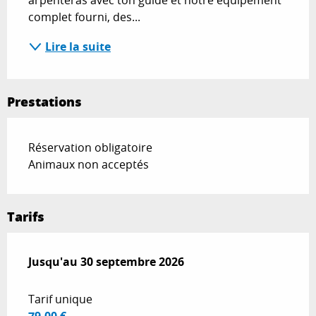
arpenteras avec ton guide et notre équipement 
complet fourni, des...
Lire la suite
Prestations
Réservation obligatoire
Animaux non acceptés
Tarifs
Du
Jusqu'au
1 mai 2026
30 septembre 2026
au
30 septembre 2026
Tarif unique