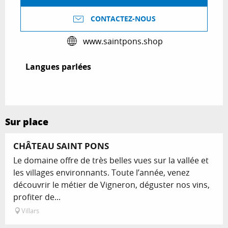
CONTACTEZ-NOUS
www.saintpons.shop
Langues parlées
Langues parlées
Sur place
Réservable
CHÂTEAU SAINT PONS
Le domaine offre de très belles vues sur la vallée et
les villages environnants. Toute l’année, venez
découvrir le métier de Vigneron, déguster nos vins,
profiter de...
Villars