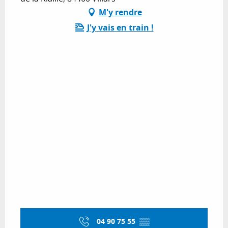
M'y rendre
J'y vais en train !
04 90 75 55
▒▒