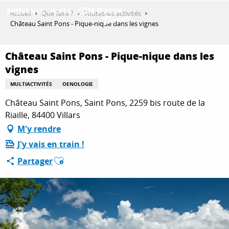
Aller
Accueil
Que faire ?
Toutes les activités
au
Château Saint Pons - Pique-nique dans les vignes
contenu
DÉCOUVRIR
principal
Château Saint Pons - Pique-nique dans les
vignes
QUE FAIRE ?
MULTIACTIVITÉS
OENOLOGIE
Château Saint Pons, Saint Pons, 2259 bis route de la
Riaille, 84400 Villars
SÉJOURNER
M'y rendre
J'y vais en train !
Ajouter aux favoris
ESPACE PRO
Partager