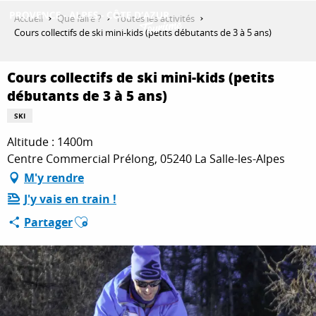
Aller
Accueil
Que faire ?
Toutes les activités
au
Cours collectifs de ski mini-kids (petits débutants de 3 à 5 ans)
contenu
DÉCOUVRIR
principal
Cours collectifs de ski mini-kids (petits
débutants de 3 à 5 ans)
QUE FAIRE ?
SKI
Altitude : 1400m
Centre Commercial Prélong, 05240 La Salle-les-Alpes
SÉJOURNER
M'y rendre
J'y vais en train !
Ajouter aux favoris
ESPACE PRO
Partager