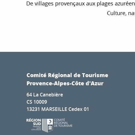
De villages provençaux aux plages azuréenn
Culture, na
Le Petit Train de Sainte-Maxime
La Citadelle de Marseille
Compagnie des Grands Bateaux de Provence - Croisières
Comité Régional de Tourisme
Petit Train Touristique de Grimaud
Provence-Alpes-Côte d'Azur
Palais des Festivals et des Congrès de Cannes
Le Petit Train de La Londe les Maures
64 La Canebière
Le Petit Train du Lavandou
CS 10009
Visite de La Chocolaterie de Banon
13231 MARSEILLE Cedex 01
Caumont - Centre d'art
Visite de La Caramélerie
setclub