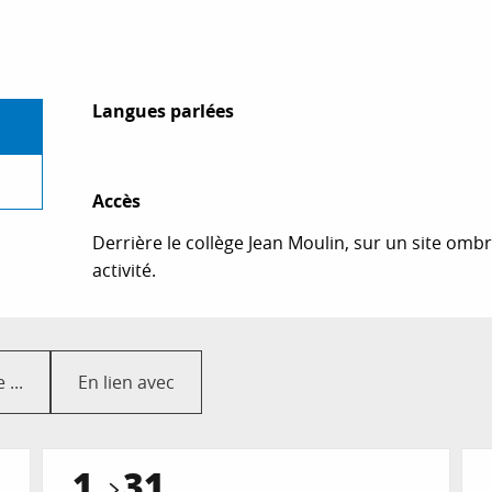
Langues parlées
Langues parlées
Accès
Accès
Derrière le collège Jean Moulin, sur un site o
activité.
...
En lien avec
1
31
Réservable