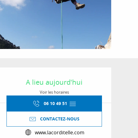
Ouverture et coordon
A lieu aujourd'hui
Voir les horaires
06 10 49 51
▒▒
CONTACTEZ-NOUS
www.lacorditelle.com