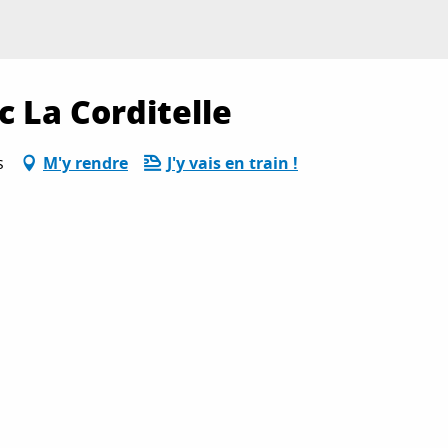
c La Corditelle
s
M'y rendre
J'y vais en train !