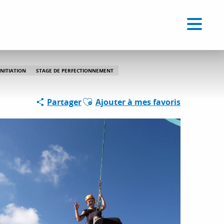
Voir les favoris
FR
Recherche
INITIATION
STAGE DE PERFECTIONNEMENT
Ajouter aux favoris
Partager
Ajouter à mes favoris