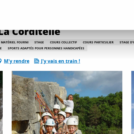
s avec La Corditelle
La Corditelle
MATÉRIEL FOURNI
STAGE
COURS COLLECTIF
COURS PARTICULIER
STAGE D'
E
SPORTS ADAPTÉS POUR PERSONNES HANDICAPÉES
M'y rendre
J'y vais en train !