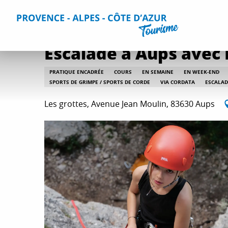
Aller
Accueil
Que faire ?
Toutes les activités
Escalade à Aup
au
contenu
principal
Escalade à Aups avec 
PRATIQUE ENCADRÉE
COURS
EN SEMAINE
EN WEEK-END
SPORTS DE GRIMPE / SPORTS DE CORDE
VIA CORDATA
ESCALAD
Les grottes, Avenue Jean Moulin, 83630 Aups