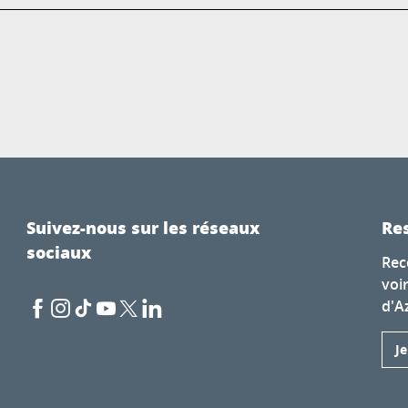
Suivez-nous sur les réseaux
Res
sociaux
Rec
voi
d'A
J