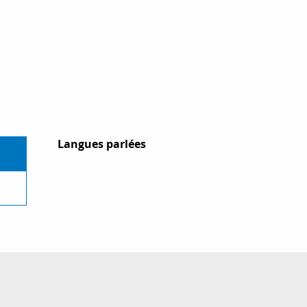
Langues parlées
Langues parlées