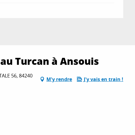
au Turcan à Ansouis
ALE 56, 84240
M'y rendre
J'y vais en train !