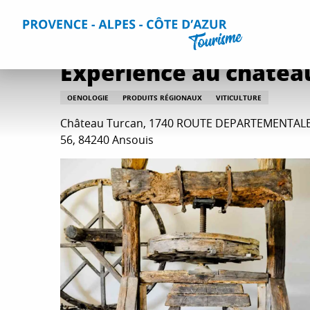
Aller
Accueil
Que faire ?
Toutes les activités
Expérience au
au
contenu
principal
Expérience au châtea
OENOLOGIE
PRODUITS RÉGIONAUX
VITICULTURE
Château Turcan, 1740 ROUTE DEPARTEMENTAL
56, 84240 Ansouis