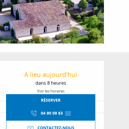
Ouverture et coordon
A lieu aujourd'hui
dans 8 heures
Voir les horaires
RÉSERVER
04 90 09 83
▒▒
CONTACTEZ-NOUS