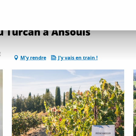
 château Turcan à Ansouis
u Turcan à Ansouis
E
M'y rendre
J'y vais en train !