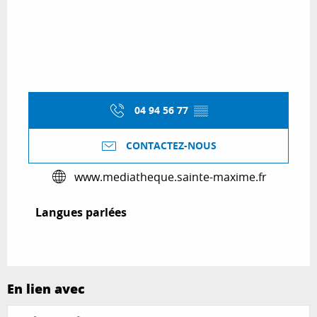
04 94 56 77
▒▒
CONTACTEZ-NOUS
www.mediatheque.sainte-maxime.fr
Langues parlées
Langues parlées
En lien avec