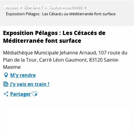
Aller
Accueil
Que faire ?
Toutes les activités
au
Exposition Pélagos : Les Cétacés de Méditerranée font surface
contenu
DÉCOUVRIR
principal
Exposition Pélagos : Les Cétacés de
Méditerranée font surface
QUE FAIRE ?
Médiathèque Municipale Jehanne Arnaud, 107 route du
Plan de la Tour, Carré Léon Gaumont, 83120 Sainte-
Maxime
SÉJOURNER
M'y rendre
J'y vais en train !
Ajouter aux favoris
ESPACE PRO
Partager