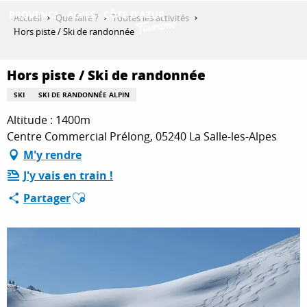
Aller
Accueil
Que faire ?
Toutes les activités
au
Hors piste / Ski de randonnée
contenu
DÉCOUVRIR
principal
Hors piste / Ski de randonnée
SKI
SKI DE RANDONNÉE ALPIN
QUE FAIRE ?
Altitude : 1400m
Centre Commercial Prélong, 05240 La Salle-les-Alpes
M'y rendre
SÉJOURNER
J'y vais en train !
Ajouter aux favoris
Partager
ESPACE PRO