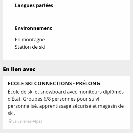
Langues parlées
Langues parlées
Environnement
Environnement
En montagne
Station de ski
En lien avec
ECOLE SKI CONNECTIONS - PRÉLONG
École de ski et snowboard avec moniteurs diplômés
d’État. Groupes 6/8 personnes pour suivi
personnalisé, apprentissage sécurisé et magasin de
ski.
La Salle-les-Alpes