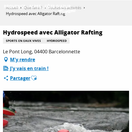
Aller
Accueil
Que faire ?
Toutes les activités
au
Hydrospeed avec Alligator Rafting
contenu
DÉCOUVRIR
principal
Hydrospeed avec Alligator Rafting
SPORTS EN EAUX VIVES
HYDROSPEED
QUE FAIRE ?
Le Pont Long, 04400 Barcelonnette
M'y rendre
J'y vais en train !
SÉJOURNER
Ajouter aux favoris
Partager
ESPACE PRO