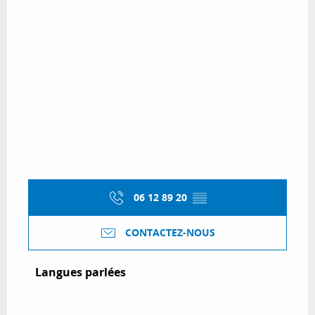
06 12 89 20
▒▒
CONTACTEZ-NOUS
Langues parlées
Langues parlées