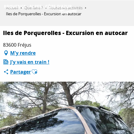
Aller
Accueil
Que faire ?
Toutes les activités
au
Iles de Porquerolles - Excursion en autocar
contenu
DÉCOUVRIR
principal
Iles de Porquerolles - Excursion en autocar
83600 Fréjus
QUE FAIRE ?
M'y rendre
J'y vais en train !
Ajouter aux favoris
SÉJOURNER
Partager
ESPACE PRO