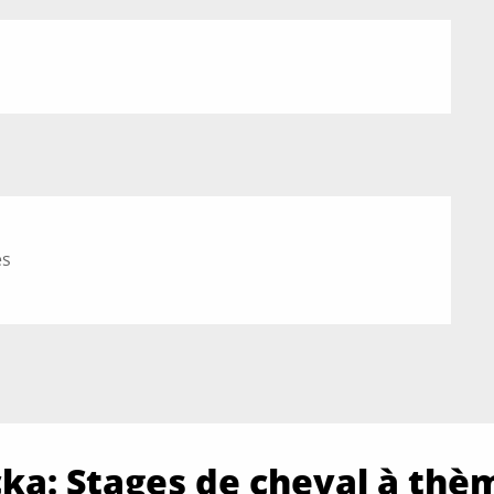
es
cka: Stages de cheval à thè