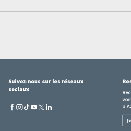
Suivez-nous sur les réseaux
Res
sociaux
Rec
voi
d'A
J