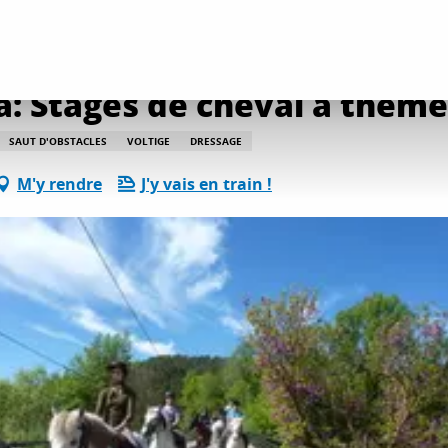
 Baracka: Stages de cheval à thèmes
a: Stages de cheval à thèm
SAUT D'OBSTACLES
VOLTIGE
DRESSAGE
M'y rendre
J'y vais en train !