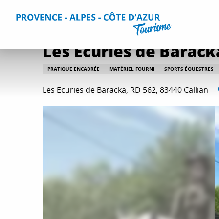
Aller
Accueil
Que faire ?
Toutes les activités
Les Ecuries de
au
contenu
principal
Les Ecuries de Barack
PRATIQUE ENCADRÉE
MATÉRIEL FOURNI
SPORTS ÉQUESTRES
Les Ecuries de Baracka, RD 562, 83440 Callian