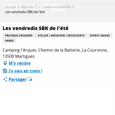
Aller
Accueil
Que faire ?
Toutes les activités
au
Les vendredis SBK de l'été
contenu
DÉCOUVRIR
principal
Les vendredis SBK de l'été
PRATIQUE ENCADRÉE
ATELIER / INITIATION / DÉCOUVERTE
SPORTS DIVERS
QUE FAIRE ?
DANSE
Camping l'Arquet, Chemin de la Batterie, La Couronne,
13500 Martigues
SÉJOURNER
M'y rendre
J'y vais en train !
Ajouter aux favoris
Partager
ESPACE PRO