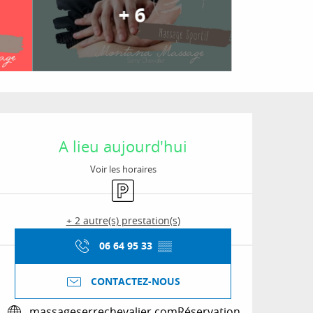
+ 6
Ouverture et coordon
A lieu aujourd'hui
Voir les horaires
Parking
+ 2 autre(s) prestation(s)
06 64 95 33
▒▒
CONTACTEZ-NOUS
massageserrechevalier.com
Réservation