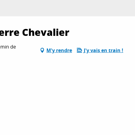
rre Chevalier
emin de
M'y rendre
J'y vais en train !