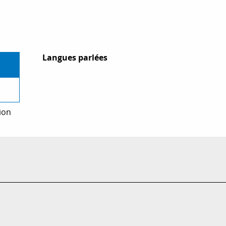
Langues parlées
Langues parlées
ion