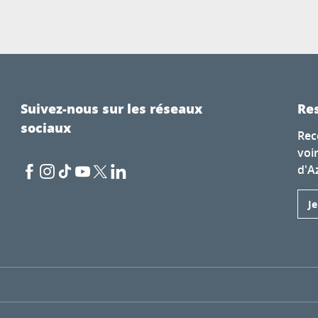
Suivez-nous sur les réseaux
Res
sociaux
Rec
voi
d'A
J