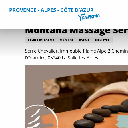
Aller
Accueil
Que faire ?
Toutes les activités
Montana Massa
au
contenu
principal
Montana Massage Ser
REMISE EN FORME
MASSAGE
FORME
BIEN-ÊTRE
Serre Chevalier, Immeuble Plaine Alpe 2 Chemin
l'Oratoire, 05240 La Salle-les-Alpes