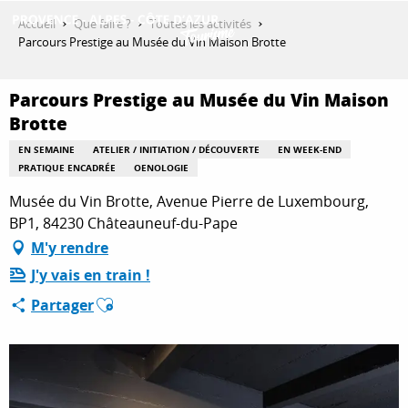
Aller
Accueil
Que faire ?
Toutes les activités
au
Parcours Prestige au Musée du Vin Maison Brotte
contenu
DÉCOUVRIR
principal
Parcours Prestige au Musée du Vin Maison
Brotte
QUE FAIRE ?
EN SEMAINE
ATELIER / INITIATION / DÉCOUVERTE
EN WEEK-END
PRATIQUE ENCADRÉE
OENOLOGIE
Musée du Vin Brotte, Avenue Pierre de Luxembourg,
SÉJOURNER
BP1, 84230 Châteauneuf-du-Pape
M'y rendre
J'y vais en train !
ESPACE PRO
Ajouter aux favoris
Partager