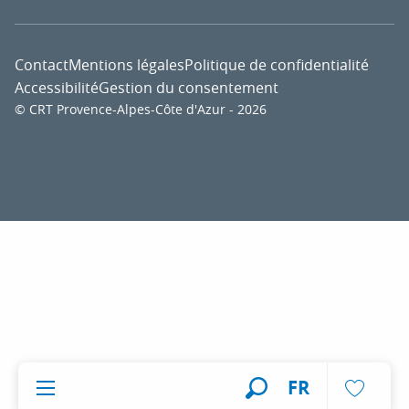
Contact
Mentions légales
Politique de confidentialité
Accessibilité
Gestion du consentement
© CRT Provence-Alpes-Côte d'Azur - 2026
Voir l
FR