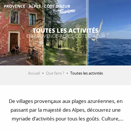
Aller
au
contenu
DÉCOUVRIR
principal
TOUTES LES ACTIVITÉS
EN PROVENCE-ALPES-CÔTE D'AZUR
QUE FAIRE ?
SÉJOURNER
Accueil
Que faire ?
Toutes les activités
ESPACE PRO
De villages provençaux aux plages azuréennes, en
passant par la majesté des Alpes, découvrez une
myriade d’activités pour tous les goûts. Culture,
nature, détente : le Sud vous réserve des