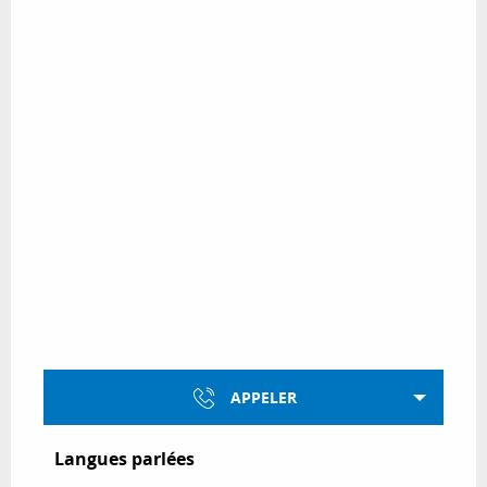
APPELER
Langues parlées
Langues parlées