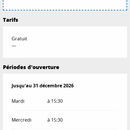
Tarifs
Gratuit
—
Périodes d'ouverture
Du
Jusqu'au
14 janvier 2026
31 décembre 2026
au
31 décembre 2026
Mardi
à 15:30
Mercredi
à 15:30