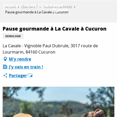
Aller
Accueil
Que faire ?
Toutes les activités
au
Pause gourmande à La Cavale à Cucuron
contenu
DÉCOUVRIR
principal
Pause gourmande à La Cavale à Cucuron
OENOLOGIE
QUE FAIRE ?
La Cavale - Vignoble Paul Dubrule, 3017 route de
Lourmarin, 84160 Cucuron
M'y rendre
SÉJOURNER
J'y vais en train !
Ajouter aux favoris
Partager
ESPACE PRO