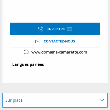
04 90 61 60
▒▒
CONTACTEZ-NOUS
www.domaine-camarette.com
Langues parlées
Langues parlées
Sur place