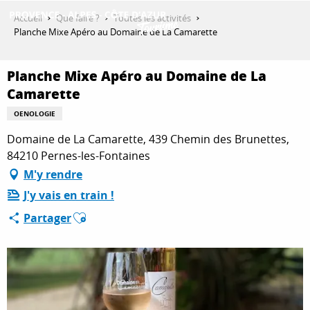
Aller
Accueil
Que faire ?
Toutes les activités
au
Planche Mixe Apéro au Domaine de La Camarette
contenu
DÉCOUVRIR
principal
Planche Mixe Apéro au Domaine de La
Camarette
QUE FAIRE ?
OENOLOGIE
Domaine de La Camarette, 439 Chemin des Brunettes,
84210 Pernes-les-Fontaines
SÉJOURNER
M'y rendre
J'y vais en train !
Ajouter aux favoris
ESPACE PRO
Partager