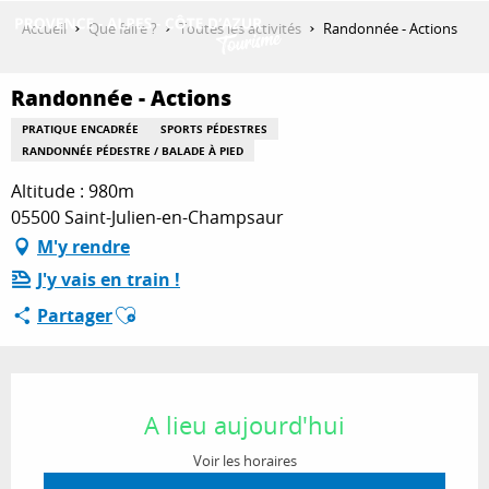
Aller
Accueil
Que faire ?
Toutes les activités
Randonnée - Actions
au
contenu
DÉCOUVRIR
principal
Randonnée - Actions
PRATIQUE ENCADRÉE
SPORTS PÉDESTRES
RANDONNÉE PÉDESTRE / BALADE À PIED
QUE FAIRE ?
Altitude : 980m
05500 Saint-Julien-en-Champsaur
M'y rendre
SÉJOURNER
J'y vais en train !
Ajouter aux favoris
Partager
ESPACE PRO
Ouverture et coordonnées
A lieu aujourd'hui
Voir les horaires